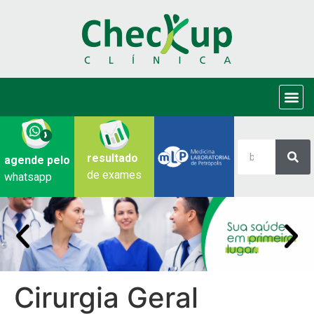
resultado
agende pelo
de exames
whatsapp
Cirurgia Geral