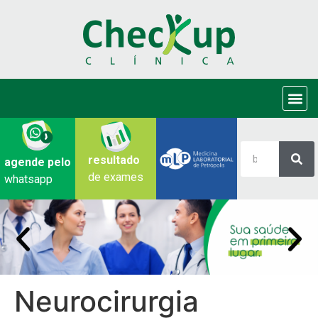
resultado
agende pelo
de exames
whatsapp
Neurocirurgia